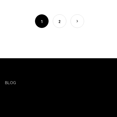
1
2
BLOG