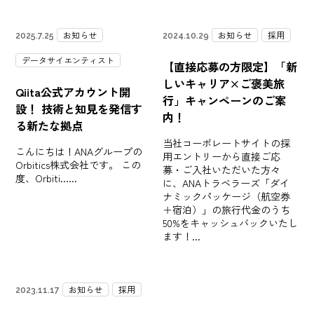
お知らせ
お知らせ
採用
2025.7.25
2024.10.29
データサイエンティスト
【直接応募の方限定】「新
しいキャリア×ご褒美旅
Qiita公式アカウント開
行」キャンペーンのご案
設！ 技術と知見を発信す
内！
る新たな拠点
当社コーポレートサイトの採
こんにちは！ANAグループの
用エントリーから直接ご応
Orbitics株式会社です。 この
募・ご入社いただいた方々
度、Orbiti...
に、ANAトラベラーズ「ダイ
ナミックパッケージ（航空券
＋宿泊）」の旅行代金のうち
50%をキャッシュバックいたし
ます！
お知らせ
採用
2023.11.17